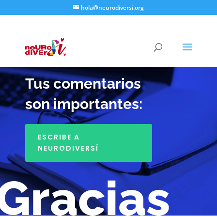
hola@neurodiversi.org
Abrir
ESCRÍBENOS:
Tus comentarios
son importantes:
ESCRIBE A
NEURODIVERSÍ
Gracias