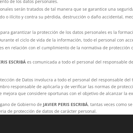
iento de los datos personales.
onales serán tratados de tal manera que se garantice una segurid
ado o ilícito y contra su pérdida, destrucción o daño accidental, me
para garantizar la protección de los datos personales es la formaci
urante el ciclo de vida de la información, todo el personal con ac
s en relación con el cumplimiento de la normativa de protección 
ERIS ESCRIBÁ
es comunicada a todo el personal del responsable del
otección de Datos involucra a todo el personal del responsable del
ro responsable de aplicarla y de verificar las normas de protecció
de mejora que considere oportunas con el objetivo de alcanzar la e
 Órgano de Gobierno de
JAVIER PERIS ESCRIBÁ
, tantas veces como se
ria de protección de datos de carácter personal.