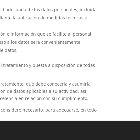
ad adecuada de los datos personales, incluida
diante la aplicación de medidas técnicas u
ón e información que se facilite al personal
ceso a los datos será convenientemente
de datos.
 tratamiento y puesta a disposición de todas
 tratamiento, que debe conocerla y asumirla,
n de datos aplicables a su actividad, así
xcelencia en relación con su cumplimiento.
 considere necesario, para adecuarse, en todo