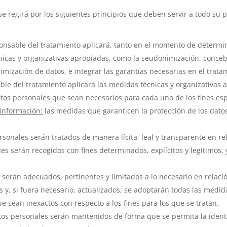
 se regirá por los siguientes principios que deben servir a todo su
onsable del tratamiento aplicará, tanto en el momento de determi
cas y organizativas apropiadas, como la seudonimización, concebi
imización de datos, e integrar las garantías necesarias en el trata
ble del tratamiento aplicará las medidas técnicas y organizativas 
atos personales que sean necesarios para cada uno de los fines esp
 información:
las medidas que garanticen la protección de los datos
rsonales serán tratados de manera lícita, leal y transparente en re
es serán recogidos con fines determinados, explícitos y legítimos
serán adecuados, pertinentes y limitados a lo necesario en relació
s y, si fuera necesario, actualizados; se adoptarán todas las med
ue sean inexactos con respecto a los fines para los que se tratan.
tos personales serán mantenidos de forma que se permita la identi