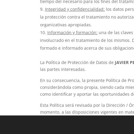
tiempo del necesario para los fines del tratam
Integridad y confidencialidad:
los datos pers
la protección contra el tratamiento no autoriz
organizativas apropiadas.
Información y formación:
una de las claves 
involucrado en el tratamiento de los mismos. D
formado e informado acerca de sus obligacione
La Política de Protección de Datos de
JAVIER P
las partes interesadas.
En su consecuencia, la presente Política de Pr
considerándola como propia, siendo cada miemb
como identificar y aportar las oportunidades 
Esta Política será revisada por la Dirección /
momento, a las disposiciones vigentes en mate