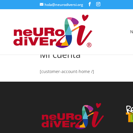
hola@neurodiversi.org
N
Mi cuenta
[customer-account-home /]