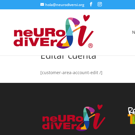
hola@neurodiversi.org
N
Editar cuenta
[customer-area-account-edit /]