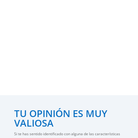
Seguridad
Da siempre tu punto de vista sin miedo a ser penalizado.
Soluciones
Toma riesgos, aborda problemas difíciles.
TU OPINIÓN ES MUY
VALIOSA
Si te has sentido identificado con alguna de las características