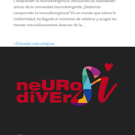
Comprender la neurodivergencia: Abrazando las habilidades
únicas de la comunidad neurodivergente ¿Debemos
comprender la neurodivergencia? En un mundo que valora la
conformidad, ha llegado el momento de celebrar y acoger las
mentes maravillosamente diversas de la...
« Entradas más antiguas