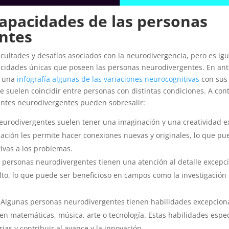
capacidades de las personas
ntes
ficultades y desafíos asociados con la neurodivergencia, pero es i
pacidades únicas que poseen las personas neurodivergentes. En ant
n una
infografía algunas de las variaciones neurocognitivas
con sus 
e suelen coincidir entre personas con distintas condiciones. A c
mentes neurodivergentes pueden sobresalir:
neurodivergentes suelen tener una imaginación y una creatividad e
ación les permite hacer conexiones nuevas y originales, lo que pu
ivas a los problemas.
 personas neurodivergentes tienen una atención al detalle excepc
lto, lo que puede ser beneficioso en campos como la investigación 
 Algunas personas neurodivergentes tienen habilidades excepcional
en matemáticas, música, arte o tecnología. Estas habilidades espe
ias y contribuir al avance y la innovación.