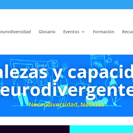
eurodiversidad
Glosario
Eventos
Formación
Recur
alezas y capaci
eurodivergent
Neurodiversidad
,
Noticias