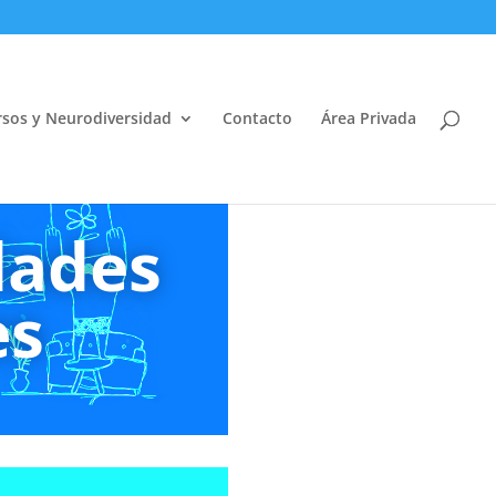
sos y Neurodiversidad
Contacto
Área Privada
Abrir
dades
es