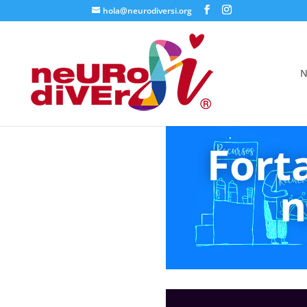
hola@neurodiversi.org
N
Fort
n