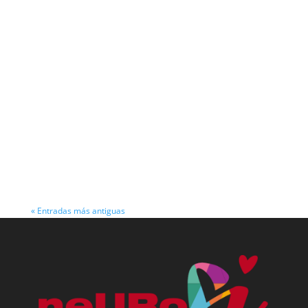
Voluntariado en Valencia: Historias de
solidaridad tras a DANA Miles de Voluntarios
en Valencia: La Fuerza de la Solidaridad Tras la
DANA Valencia, octubre de 2024 - La reciente
tragedia provocada por la Depresión Aislada en
Niveles Altos (DANA) en Valencia y sus...
« Entradas más antiguas