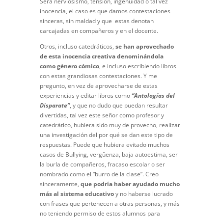
Será nerviosismo, tensión, ingenuidad o tal vez
inocencia, el caso es que damos contestaciones
sinceras, sin maldad y que estas denotan
carcajadas en compañeros y en el docente.
Otros, incluso catedráticos,
se han aprovechado
de esta inocencia creativa denominándola
como género cómico
, e incluso escribiendo libros
con estas grandiosas contestaciones. Y me
pregunto, en vez de aprovecharse de estas
experiencias y editar libros como
“Antologías del
Disparate”
, y que no dudo que puedan resultar
divertidas, tal vez este señor como profesor y
catedrático, hubiera sido muy de provecho, realizar
una investigación del por qué se dan este tipo de
respuestas. Puede que hubiera evitado muchos
casos de Bullying, vergüenza, baja autoestima, ser
la burla de compañeros, fracaso escolar o ser
nombrado como el “burro de la clase”. Creo
sinceramente,
que podría haber ayudado mucho
más al sistema educativo
y no haberse lucrado
con frases que pertenecen a otras personas, y más
no teniendo permiso de estos alumnos para