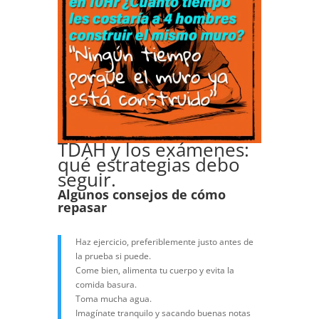
TDAH y los exámenes:
qué estrategias debo
seguir.
A
lgunos consejos de c
ómo
repasar
Haz ejercicio, preferiblemente justo antes de
la prueba si puede.
Come bien, alimenta tu cuerpo y evita la
comida basura.
Toma mucha agua.
Imagínate tranquilo y sacando buenas notas