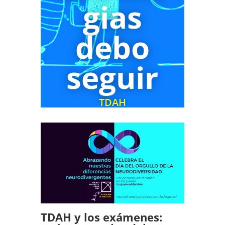
gias
debo
seguir
TDAH
TDAH y los exámenes: