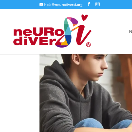
hola@neurodiversi.org
N