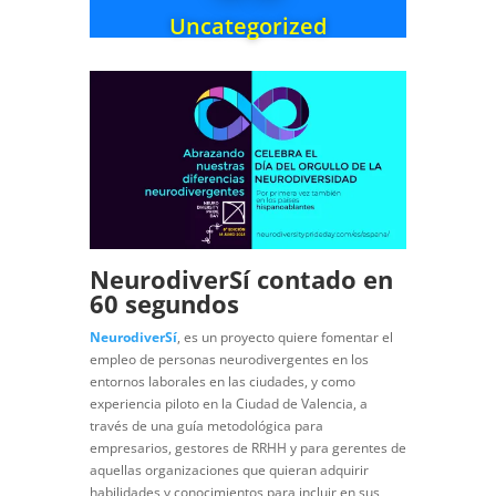
Uncategorized
NeurodiverSí contado en
60 segundos
NeurodiverSí
, es un proyecto quiere fomentar el
empleo de personas neurodivergentes en los
entornos laborales en las ciudades, y como
experiencia piloto en la Ciudad de Valencia, a
través de una guía metodológica para
empresarios, gestores de RRHH y para gerentes de
aquellas organizaciones que quieran adquirir
habilidades y conocimientos para incluir en sus