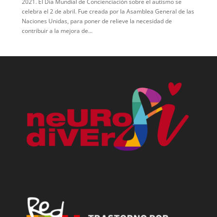
2021. El Día Mundial de Concienciación sobre el autismo se
celebra el 2 de abril. Fue creada por la Asamblea General de las
Naciones Unidas, para poner de relieve la necesidad de
contribuir a la mejora de...