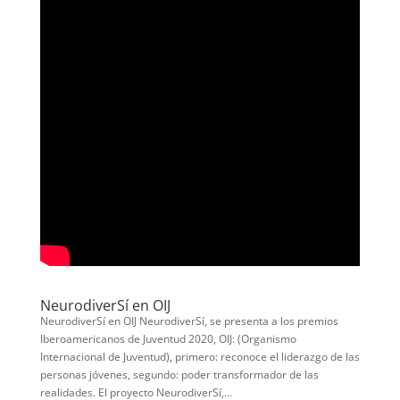
NeurodiverSí en OIJ
NeurodiverSí en OIJ NeurodiverSí, se presenta a los premios
Iberoamericanos de Juventud 2020, OIJ: (Organismo
Internacional de Juventud), primero: reconoce el liderazgo de las
personas jóvenes, segundo: poder transformador de las
realidades. El proyecto NeurodiverSí,...