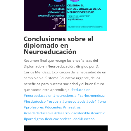
Conclusiones sobre el
diplomado en
Neuroeducación
Resumen final que recoge las enseñanzas del
Diplomado en Neuroeducación, dirigido por D.
Carlos Méndezz. Explicación de la necesidad de un
cambio en el Sistema Educativo urgente, de los
beneficios para nuestra sociedad y el buen futuro
que aporta este aprendizaje.
#educacion
#neuroeducacion
#neurociencia
#carlosmendezz
#institutocicp
#escuela
#unesco
#ods
#ods4
#onu
#profesores
#docentes
#maestros
#calidadeducativa
#desarrollosostenible
#cambio
#paradigma
#educaciondecalidad
#unesco