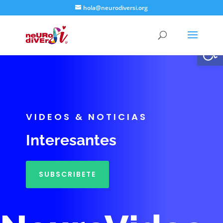
hola@neurodiversi.org
Abrir
VIDEOS & NOTICIAS
Interesantes
SUBSCRIBETE